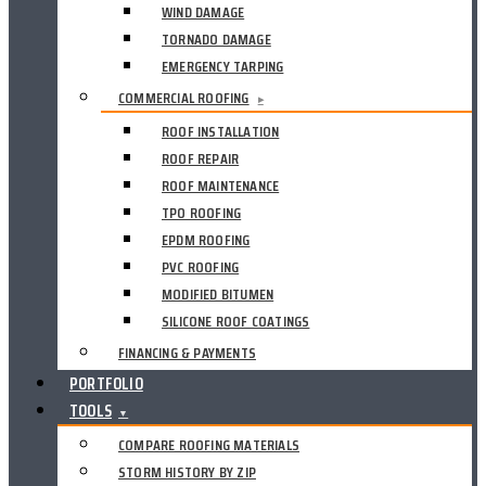
WIND DAMAGE
TORNADO DAMAGE
EMERGENCY TARPING
COMMERCIAL ROOFING
▸
ROOF INSTALLATION
ROOF REPAIR
ROOF MAINTENANCE
TPO ROOFING
EPDM ROOFING
PVC ROOFING
MODIFIED BITUMEN
SILICONE ROOF COATINGS
FINANCING & PAYMENTS
PORTFOLIO
TOOLS
▼
COMPARE ROOFING MATERIALS
STORM HISTORY BY ZIP