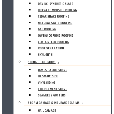
DAVINCI SYNTHETIC SLATE
BRAVA COMPOSITE ROOFING
CEDAR SHAKE ROOFING
NATURAL SLATE ROOFING
GAF ROOFING
OWENS CORNING ROOFING
CERTAINTEED ROOFING
ROOF VENTILATION
SKYLIGHTS
SIDING & EXTERIORS
▸
JAMES HARDIE SIDING
LP SMARTSIDE
VINYL SIDING
FIBER CEMENT SIDING
SEAMLESS GUTTERS
STORM DAMAGE & INSURANCE CLAIMS
▸
HAIL DAMAGE