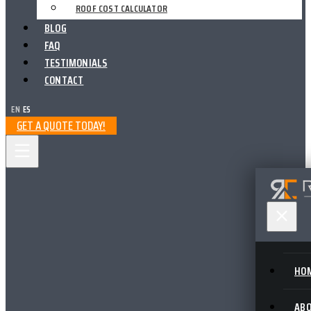
ROOF COST CALCULATOR
BLOG
FAQ
TESTIMONIALS
CONTACT
EN
|
ES
GET A QUOTE TODAY!
HO
AB