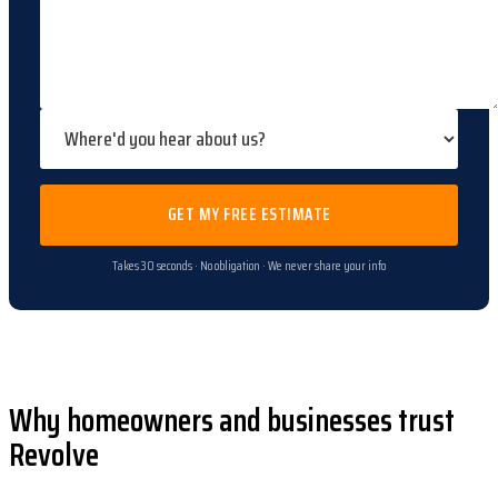
GET MY FREE ESTIMATE
Takes 30 seconds · No obligation · We never share your info
Why homeowners and businesses trust
Revolve